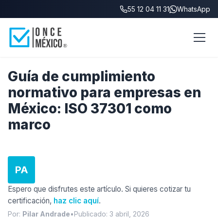
55 12 04 11 31
WhatsApp
Inicio
/
Blog
/
Cumplimiento normativo México
Guía de cumplimiento
normativo para empresas en
México: ISO 37301 como
marco
PA
Espero que disfrutes este artículo. Si quieres cotizar tu
certificación,
haz clic aquí
.
Por:
Pilar Andrade
•
Publicado: 3 abril, 2026