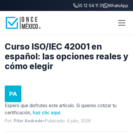
55 12 04 11 31
WhatsApp
Inicio
/
Blog
/
Costo ISO 27001 México
Curso ISO/IEC 42001 en
español: las opciones reales y
cómo elegir
PA
Espero que disfrutes este artículo. Si quieres cotizar tu
certificación,
haz clic aquí
.
Por:
Pilar Andrade
•
Publicado: 4 julio, 2026