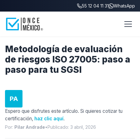
55 12 04 11 31
WhatsApp
Inicio
/
Blog
/
Metodología evaluación riesgos ISO 27005
Metodología de evaluación
de riesgos ISO 27005: paso a
paso para tu SGSI
PA
Espero que disfrutes este artículo. Si quieres cotizar tu
certificación,
haz clic aquí
.
Por:
Pilar Andrade
•
Publicado: 3 abril, 2026