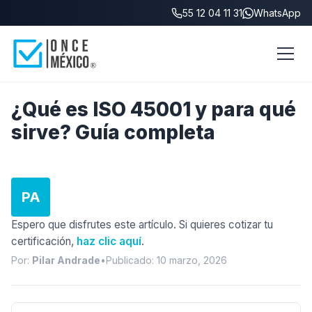
55 12 04 11 31
WhatsApp
Inicio
/
Blog
/
¿Qué es ISO 45001?
¿Qué es ISO 45001 y para qué
sirve? Guía completa
PA
Espero que disfrutes este artículo. Si quieres cotizar tu
certificación,
haz clic aquí
.
Por:
Pilar Andrade
•
Publicado: 10 marzo, 2026