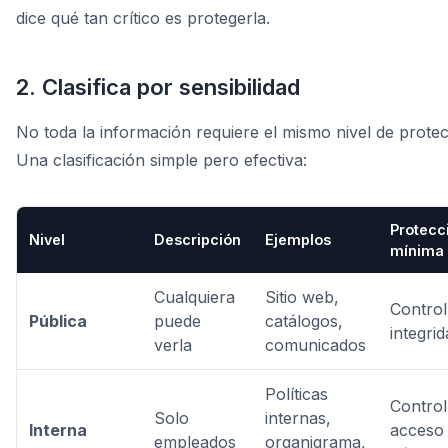
dice qué tan crítico es protegerla.
2. Clasifica por sensibilidad
No toda la información requiere el mismo nivel de protec
Una clasificación simple pero efectiva:
Protecc
Nivel
Descripción
Ejemplos
mínima
Cualquiera
Sitio web,
Control
Pública
puede
catálogos,
integri
verla
comunicados
Políticas
Control
Solo
internas,
Interna
acceso
empleados
organigrama,