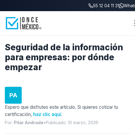
55 12 04 11 31
What
Inicio
/
Blog
/
Seguridad de la información: por dónde empezar
Seguridad de la información
para empresas: por dónde
empezar
PA
Espero que disfrutes este artículo. Si quieres cotizar tu
certificación,
haz clic aquí
.
Por:
Pilar Andrade
•
Publicado: 10 marzo, 2026