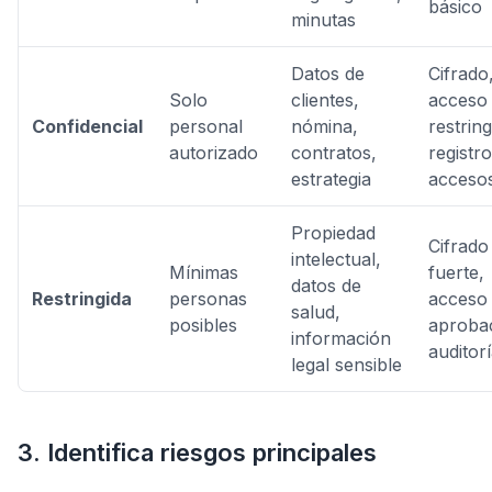
básico
minutas
Datos de
Cifrado
Solo
clientes,
acceso
Confidencial
personal
nómina,
restring
autorizado
contratos,
registr
estrategia
acceso
Propiedad
Cifrado
intelectual,
Mínimas
fuerte,
datos de
Restringida
personas
acceso
salud,
posibles
aproba
información
auditor
legal sensible
3. Identifica riesgos principales