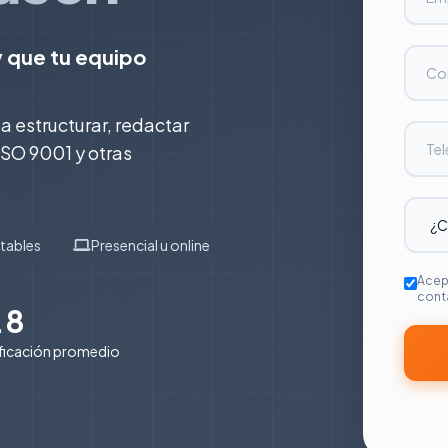
y que tu equipo
a estructurar, redactar
ISO 9001 y otras
itables
Presencial u online
Acep
cont
.8
ificación promedio