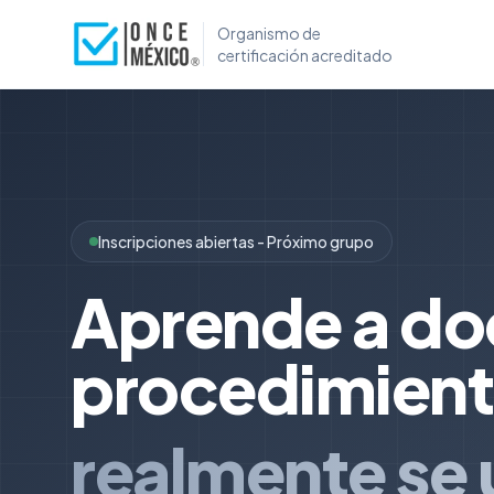
Organismo de
certificación acreditado
Inscripciones abiertas - Próximo grupo
Aprende a d
procedimient
realmente se