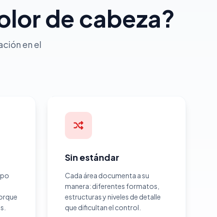
olor de cabeza?
ción en el
Sin estándar
mpo
Cada área documenta a su
manera: diferentes formatos,
porque
estructuras y niveles de detalle
s.
que dificultan el control.