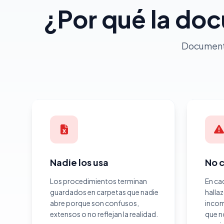
¿Por qué la do
Documenta
Nadie los usa
No 
Los procedimientos terminan
En ca
guardados en carpetas que nadie
halla
abre porque son confusos,
incom
extensos o no reflejan la realidad.
que n