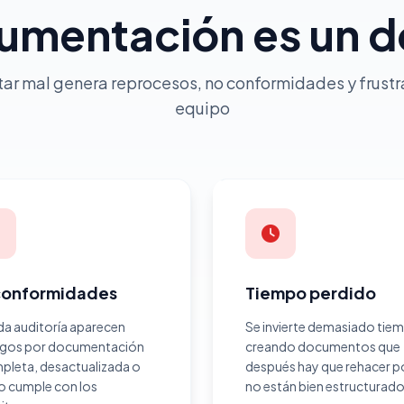
cumentación es un d
r mal genera reprocesos, no conformidades y frustra
equipo
conformidades
Tiempo perdido
da auditoría aparecen
Se invierte demasiado tie
zgos por documentación
creando documentos que
pleta, desactualizada o
después hay que rehacer 
o cumple con los
no están bien estructurado