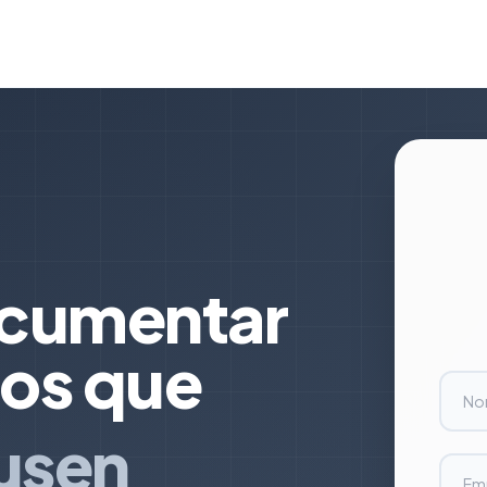
ocumentar
os que
 usen