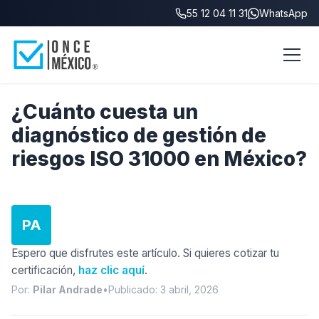
55 12 04 11 31
WhatsApp
Inicio
/
Blog
/
Costo diagnóstico ISO 31000
¿Cuánto cuesta un
diagnóstico de gestión de
riesgos ISO 31000 en México?
PA
Espero que disfrutes este artículo. Si quieres cotizar tu
certificación,
haz clic aquí
.
Por:
Pilar Andrade
•
Publicado: 3 abril, 2026