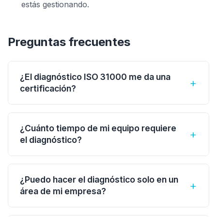
estás gestionando.
Preguntas frecuentes
¿El diagnóstico ISO 31000 me da una
+
certificación?
No. ISO 31000 no es certificable para
organizaciones. El diagnóstico te da un informe
¿Cuánto tiempo de mi equipo requiere
+
de evaluación con recomendaciones, no un
el diagnóstico?
certificado. Si buscas certificación personal,
Típicamente se requieren entre 2 y 4 horas de
existe la certificación individual PECB en ISO
entrevistas por área evaluada, más la provisión
31000.
¿Puedo hacer el diagnóstico solo en un
+
de documentación existente. No es un proceso
área de mi empresa?
invasivo ni que paralice operaciones.
Sí. Es común empezar con un área piloto (por