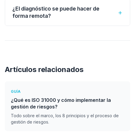
ejemplo, TI, operaciones o finanzas) y después
¿El diagnóstico se puede hacer de
+
escalar al resto de la organización. Esto reduce
forma remota?
el costo inicial y permite demostrar valor
Sí. Muchas etapas del diagnóstico (revisión
rápidamente.
documental, entrevistas, análisis) se pueden
realizar de forma remota. En algunos casos se
combina con una visita presencial para validar
aspectos operativos.
Artículos relacionados
GUÍA
¿Qué es ISO 31000 y cómo implementar la
gestión de riesgos?
Todo sobre el marco, los 8 principios y el proceso de
gestión de riesgos.