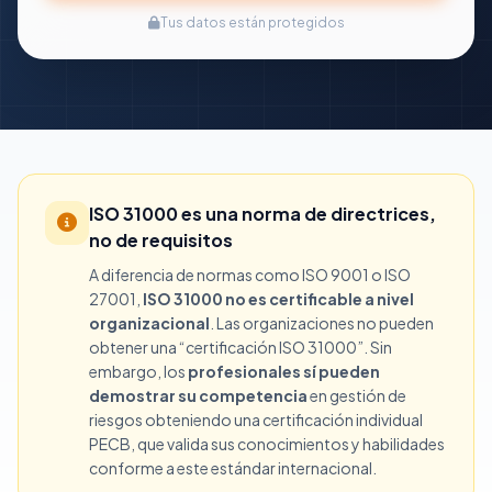
Tus datos están protegidos
ISO 31000 es una norma de directrices,
no de requisitos
A diferencia de normas como ISO 9001 o ISO
27001,
ISO 31000 no es certificable a nivel
organizacional
. Las organizaciones no pueden
obtener una “certificación ISO 31000”. Sin
embargo, los
profesionales sí pueden
demostrar su competencia
en gestión de
riesgos obteniendo una certificación individual
PECB, que valida sus conocimientos y habilidades
conforme a este estándar internacional.