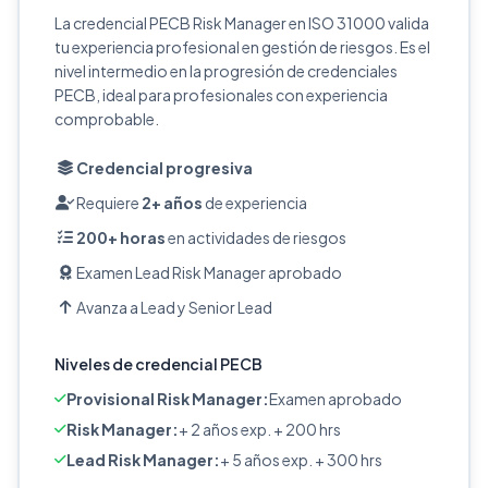
La credencial PECB Risk Manager en ISO 31000 valida
tu experiencia profesional en gestión de riesgos. Es el
nivel intermedio en la progresión de credenciales
PECB, ideal para profesionales con experiencia
comprobable.
Credencial progresiva
Requiere
2+ años
de experiencia
200+ horas
en actividades de riesgos
Examen Lead Risk Manager aprobado
Avanza a Lead y Senior Lead
Niveles de credencial PECB
Provisional Risk Manager:
Examen aprobado
Risk Manager:
+ 2 años exp. + 200 hrs
Lead Risk Manager:
+ 5 años exp. + 300 hrs