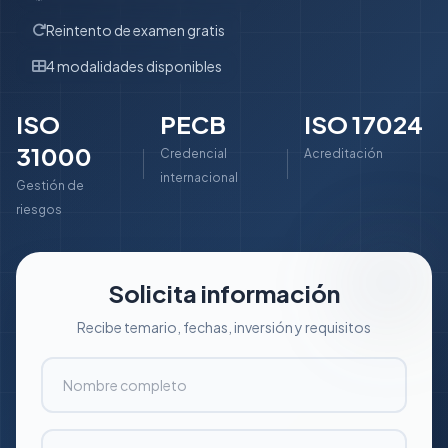
Reintento de examen gratis
4 modalidades disponibles
ISO
PECB
ISO 17024
31000
Credencial
Acreditación
internacional
Gestión de
riesgos
Solicita información
Recibe temario, fechas, inversión y requisitos