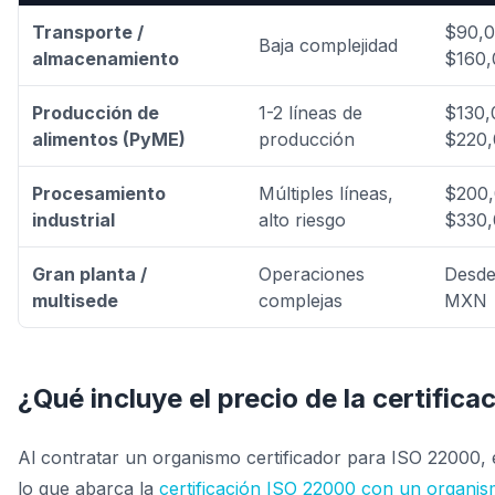
Transporte /
$90,0
Baja complejidad
almacenamiento
$160
Producción de
1-2 líneas de
$130,
alimentos (PyME)
producción
$220
Procesamiento
Múltiples líneas,
$200,
industrial
alto riesgo
$330
Gran planta /
Operaciones
Desde
multisede
complejas
MXN
¿Qué incluye el precio de la certifica
Al contratar un organismo certificador para ISO 22000, 
lo que abarca la
certificación ISO 22000 con un organis