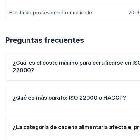
Planta de procesamiento multisede
20-3
Preguntas frecuentes
¿Cuál es el costo mínimo para certificarse en IS
22000?
Para una empresa alimentaria pequeña con una sola 
producción de bajo riesgo, el costo mínimo inicia en
¿Qué es más barato: ISO 22000 o HACCP?
y $140,000 MXN, dependiendo del organismo certific
HACCP suele ser más económico porque tiene un al
limitado (solo puntos críticos de control). ISO 22000 
¿La categoría de cadena alimentaria afecta el p
HACCP más un sistema de gestión integral, por lo que