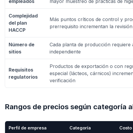
empleados
mayor muestreo de prácticas de higi
Complejidad
Más puntos críticos de control y pr
del plan
prerrequisito incrementan la revisión
HACCP
Número de
Cada planta de producción requiere 
sitios
independiente
Productos de exportación o con reg
Requisitos
especial (lácteos, cárnicos) incremen
regulatorios
verificación
Rangos de precios según categoría a
Perfil de empresa
Categoría
Costo