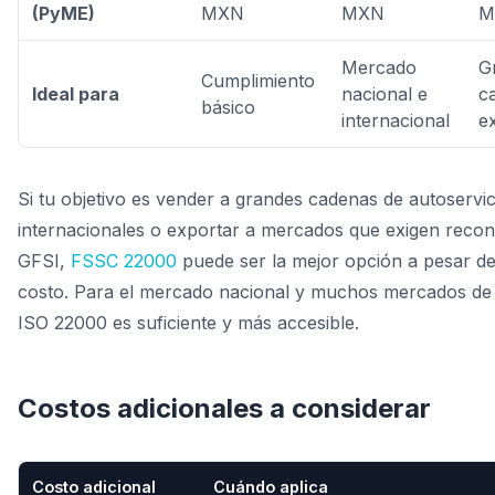
(PyME)
MXN
MXN
M
Mercado
G
Cumplimiento
Ideal para
nacional e
c
básico
internacional
e
Si tu objetivo es vender a grandes cadenas de autoservic
internacionales o exportar a mercados que exigen reco
GFSI,
FSSC 22000
puede ser la mejor opción a pesar d
costo. Para el mercado nacional y muchos mercados de
ISO 22000 es suficiente y más accesible.
Costos adicionales a considerar
Costo adicional
Cuándo aplica