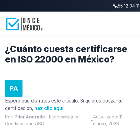
55 12 04 11
Blog
/
¿Cuánto cuesta certificarse en ISO 22000?
¿Cuánto cuesta certificarse
en ISO 22000 en México?
PA
Espero que disfrutes este artículo. Si quieres cotizar tu
certificación,
haz clic aquí
.
Por:
Pilar Andrade
| Especialista en
Actualizado: 11
•
Certificaciones ISO
marzo, 2026