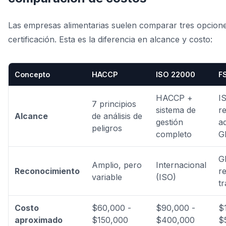
Las empresas alimentarias suelen comparar tres opcion
certificación. Esta es la diferencia en alcance y costo:
Concepto
HACCP
ISO 22000
F
HACCP +
I
7 principios
sistema de
re
Alcance
de análisis de
gestión
a
peligros
completo
G
G
Amplio, pero
Internacional
Reconocimiento
re
variable
(ISO)
t
Costo
$60,000 -
$90,000 -
$
aproximado
$150,000
$400,000
$