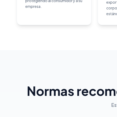
protegiendo al consumidor y a su
export
empresa.
corpo
estánd
Normas recome
Es