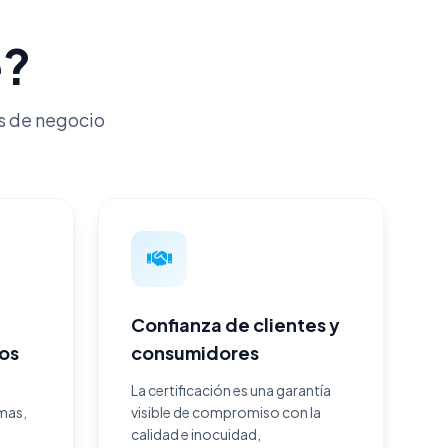
e?
s de negocio
Confianza de clientes y
tos
consumidores
La certificación es una garantía
mas,
visible de compromiso con la
calidad e inocuidad,