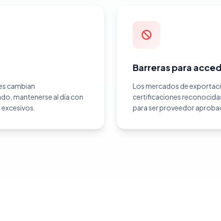
Barreras para acce
des cambian
Los mercados de exportaci
ado, mantenerse al día con
certificaciones reconocida
 excesivos.
para ser proveedor aproba