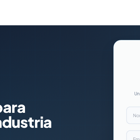
Un
para
ndustria