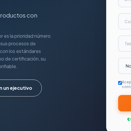
 productos con
or es la prioridad número
e sus procesos de
 con los estándares
 de certificación, su
nfiable.
Acep
cont
n un ejecutivo