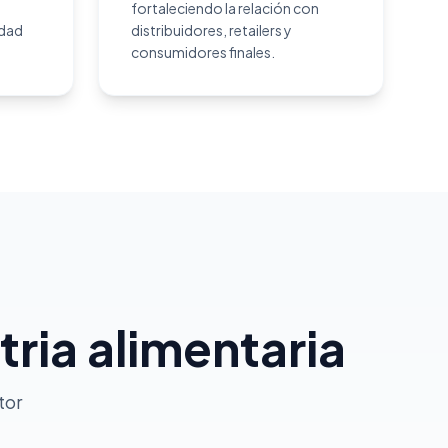
fortaleciendo la relación con
idad
distribuidores, retailers y
consumidores finales.
ia alimentaria
tor