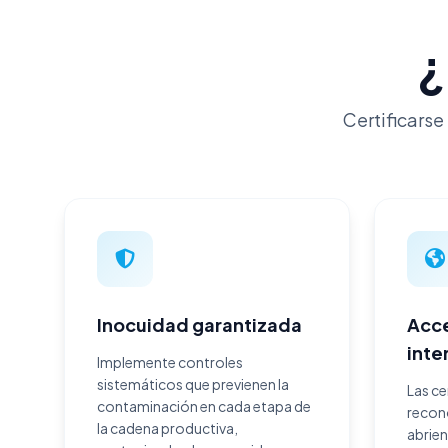
¿
Certificars
Inocuidad garantizada
Acc
inte
Implemente controles
sistemáticos que previenen la
Las ce
contaminación en cada etapa de
recon
la cadena productiva,
abrie