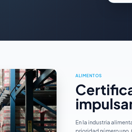
ALIMENTOS
Certific
impulsan
En la industria aliment
prioridad número uno. 