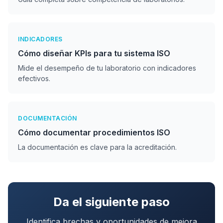
Si tu laboratorio forma parte de una
organización ya certificada en ISO 9001, la
INDICADORES
Opción B fácilita la integración y evita
Cómo diseñar KPIs para tu sistema ISO
duplicación de esfuerzos.
Mide el desempeño de tu laboratorio con indicadores
efectivos.
DOCUMENTACIÓN
Cómo documentar procedimientos ISO
La documentación es clave para la acreditación.
Da el siguiente paso
Identifica brechas y oportunidades de mejora