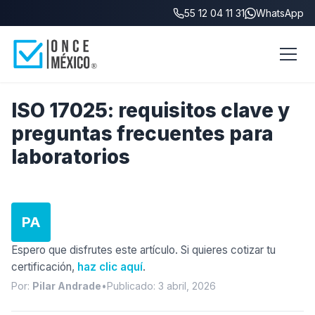
55 12 04 11 31
WhatsApp
Inicio
/
Blog
/
ISO 17025: preguntas frecuentes
ISO 17025: requisitos clave y
preguntas frecuentes para
laboratorios
PA
Espero que disfrutes este artículo. Si quieres cotizar tu
certificación,
haz clic aquí
.
Por:
Pilar Andrade
•
Publicado: 3 abril, 2026