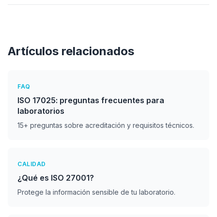
de calidad relevantes para laboratorios, por lo
construcción, petroquímico, electrónico y más.
que un laboratorio acreditado bajo ISO 17025
cumple implícitamente con muchos requisitos
de ISO 9001. Sin embargo, son normas
Artículos relacionados
diferentes con propósitos distintos. ISO 17025
se enfoca en competencia técnica, mientras
ISO 9001 en gestión de calidad general.
FAQ
ISO 17025: preguntas frecuentes para
laboratorios
15+ preguntas sobre acreditación y requisitos técnicos.
CALIDAD
¿Qué es ISO 27001?
Protege la información sensible de tu laboratorio.