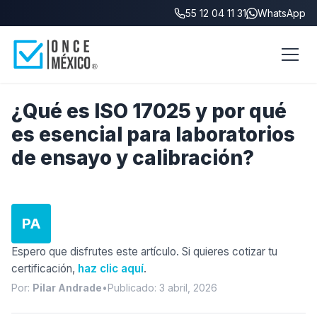
55 12 04 11 31
WhatsApp
Inicio
/
Blog
/
¿Qué es ISO 17025?
¿Qué es ISO 17025 y por qué
es esencial para laboratorios
de ensayo y calibración?
PA
Espero que disfrutes este artículo. Si quieres cotizar tu
certificación,
haz clic aquí
.
Por:
Pilar Andrade
•
Publicado: 3 abril, 2026