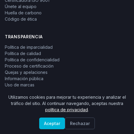
Certificadora ISO 9001
Únete al equipo
Huella de carbono
Código de ética
TRANSPARENCIA
Política de imparcialidad
Política de calidad
Política de confidencialidad
Proceso de certificación
Quejas y apelaciones
Información pública
Uso de marcas
Derechos y obligaciones
Utilizamos cookies para mejorar tu experiencia y analizar el
Aviso de privacidad
tráfico del sitio. Al continuar navegando, aceptas nuestra
Verificar certificados
política de privacidad
.
Aceptar
Rechazar
© 2026 ONCE México. Todos los derechos reservados.