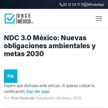
55 12 04 11 31
WhatsApp
Inicio
/
NDC 3.0 México
NDC 3.0 México: Nuevas
obligaciones ambientales y
metas 2030
PA
Espero que disfrutes este artículo. Si quieres cotizar tu
certificación,
haz clic aquí
.
Por:
Pilar Andrade
-
Actualizado: 28 enero, 2026