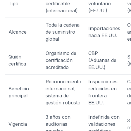
Tipo
certificable
voluntario
v
(internacional)
(EE.UU.)
(
Toda la cadena
O
Importaciones
Alcance
de suministro
a
hacia EE.UU.
global
e
Organismo de
CBP
Quién
S
certificación
(Aduanas de
certifica
(
acreditado
EE.UU.)
Reconocimiento
Inspecciones
C
Beneficio
internacional,
reducidas en
e
principal
sistema de
frontera
d
gestión robusto
EE.UU.
a
3 años con
Indefinida con
3
Vigencia
auditorías
validaciones
r