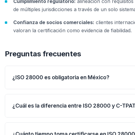
Cumplimiento regulatorio:
alineación con requisitos
de múltiples jurisdicciones a través de un solo sistem
Confianza de socios comerciales:
clientes internac
valoran la certificación como evidencia de fiabilidad.
Preguntas frecuentes
¿ISO 28000 es obligatoria en México?
No es obligatoria por ley, pero es altamente recome
para empresas exportadoras, operadores logísticos 
¿Cuál es la diferencia entre ISO 28000 y C-TPA
empresas IMMEX que buscan beneficios aduaneros a
del programa OEA o que necesitan cumplir con los re
C-TPAT es un programa voluntario de la Aduana de 
de seguridad de socios comerciales internacionales.
(CBP) enfocado en la seguridad de importaciones hac
¿Cuánto tiempo toma certificarse en ISO 2800