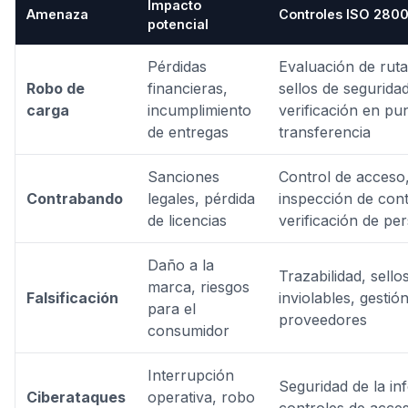
Impacto
Amenaza
Controles ISO 280
potencial
Pérdidas
Evaluación de rut
Robo de
financieras,
sellos de seguridad
carga
incumplimiento
verificación en pu
de entregas
transferencia
Sanciones
Control de acceso
Contrabando
legales, pérdida
inspección de con
de licencias
verificación de pe
Daño a la
Trazabilidad, sello
marca, riesgos
Falsificación
inviolables, gestió
para el
proveedores
consumidor
Interrupción
Seguridad de la in
Ciberataques
operativa, robo