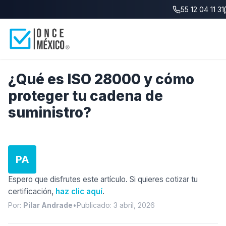
55 12 04 11 31
Inicio
/
Blog
/
¿Qué es ISO 28000?
¿Qué es ISO 28000 y cómo
proteger tu cadena de
suministro?
PA
Espero que disfrutes este artículo. Si quieres cotizar tu
certificación,
haz clic aquí
.
Por:
Pilar Andrade
•
Publicado: 3 abril, 2026