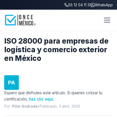
55 12 04 11 31
WhatsApp
Inicio
/
Blog
/
ISO 28000 logística México
ISO 28000 para empresas de
logística y comercio exterior
en México
PA
Espero que disfrutes este artículo. Si quieres cotizar tu
certificación,
haz clic aquí
.
Por:
Pilar Andrade
•
Publicado: 3 abril, 2026