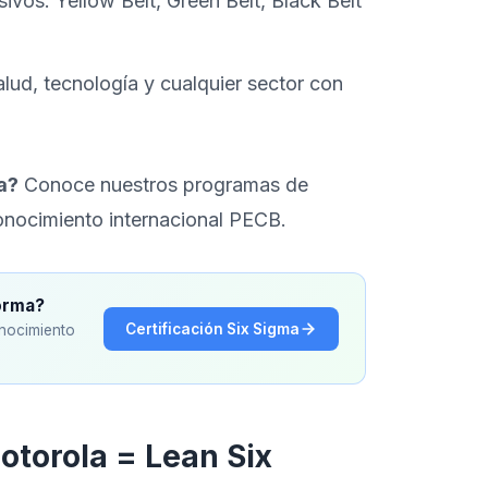
sivos: Yellow Belt, Green Belt, Black Belt
alud, tecnología y cualquier sector con
a?
Conoce nuestros programas de
nocimiento internacional PECB.
norma?
Certificación Six Sigma
onocimiento
otorola = Lean Six