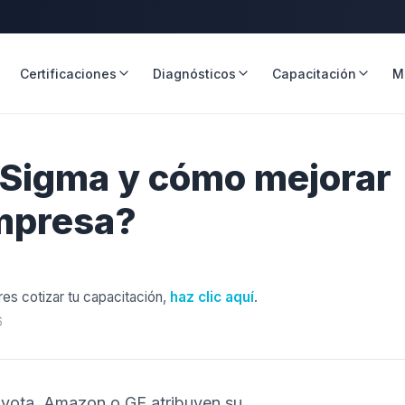
Certificaciones
Diagnósticos
Capacitación
M
 Sigma y cómo mejorar
empresa?
eres cotizar tu capacitación,
haz clic aquí
.
6
yota, Amazon o GE atribuyen su