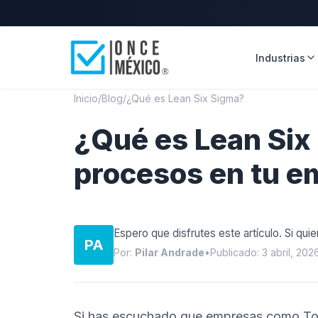
Industrias
Inicio
/
Blog
/
¿Qué es Lean Six Sigma?
¿Qué es Lean Six
procesos en tu 
Espero que disfrutes este artículo. Si qui
PA
Por:
Pilar Andrade
•
Publicado: 3 abril, 202
Si has escuchado que empresas como To