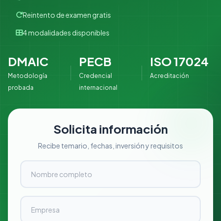
Reintento de examen gratis
4 modalidades disponibles
DMAIC
PECB
ISO 17024
Metodología
Credencial
Acreditación
probada
internacional
Solicita información
Recibe temario, fechas, inversión y requisitos