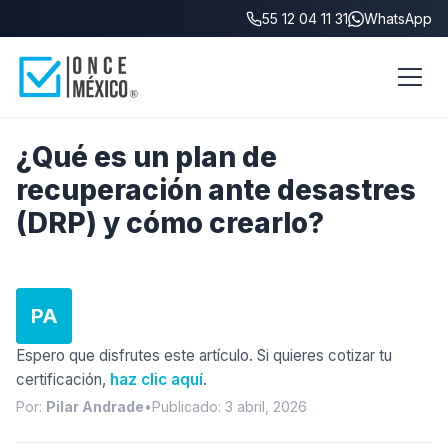
55 12 04 11 31
WhatsApp
Inicio
/
Blog
/
¿Qué es un DRP?
¿Qué es un plan de
recuperación ante desastres
(DRP) y cómo crearlo?
PA
Espero que disfrutes este artículo. Si quieres cotizar tu
certificación,
haz clic aquí
.
Por:
Pilar Andrade
•
Publicado: 3 abril, 2026