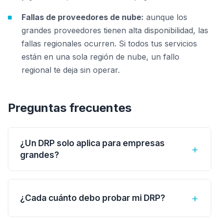
Fallas de proveedores de nube:
aunque los
grandes proveedores tienen alta disponibilidad, las
fallas regionales ocurren. Si todos tus servicios
están en una sola región de nube, un fallo
regional te deja sin operar.
Preguntas frecuentes
¿Un DRP solo aplica para empresas
+
grandes?
No. Cualquier empresa que dependa de
tecnología para operar necesita un DRP. Una
+
¿Cada cuánto debo probar mi DRP?
PyME puede tener un plan más sencillo, pero
los conceptos de RTO, RPO y estrategias de