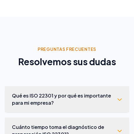
PREGUNTAS FRECUENTES
Resolvemos sus dudas
Qué es ISO 22301 y por qué es importante
para mi empresa?
ISO 22301 es la norma internacional para sistemas
de gestión de continuidad de negocio (BCMS).
Cuánto tiempo toma el diagnóstico de
Establece los requisitos para planificar,