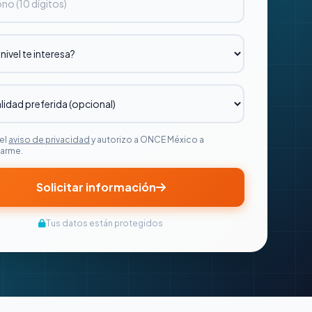
el
aviso de privacidad
y autorizo a ONCE México a
arme.
Solicitar información
Tus datos están protegidos