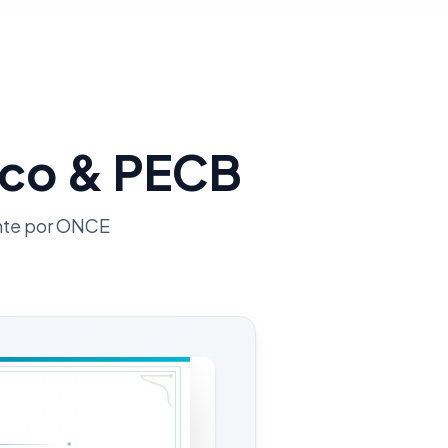
ico & PECB
ente por ONCE