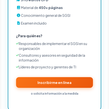
Material de
450+ páginas
Conocimiento general de SGSI
Examen incluido
¿Para quién es?
Responsables de implementar el SGSI en su
organización
Consultores y asesores en seguridad de la
información
Líderes de proyecto y gerentes de TI
Inscribirme en línea
o solicita información a la medida