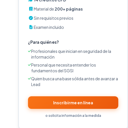
Material de
200+ páginas
Sin requisitos previos
Examen incluido
¿Para quién es?
Profesionales que inician en seguridad de la
información
Personal que necesita entender los
fundamentos del SGSI
Quien busca una base sólida antes de avanzar a
Lead
Inscribirme en línea
o solicita información a la medida