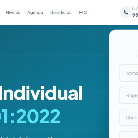
LL
Niveles
Agenda
Beneficios
FAQ
55
Individual
01:2022