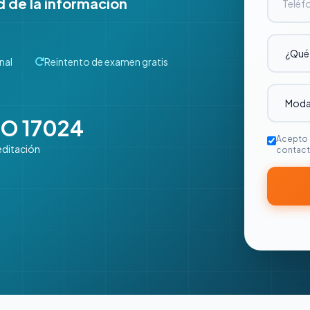
 de la información
nal
Reintento de examen gratis
SO 17024
Acepto 
editación
contact