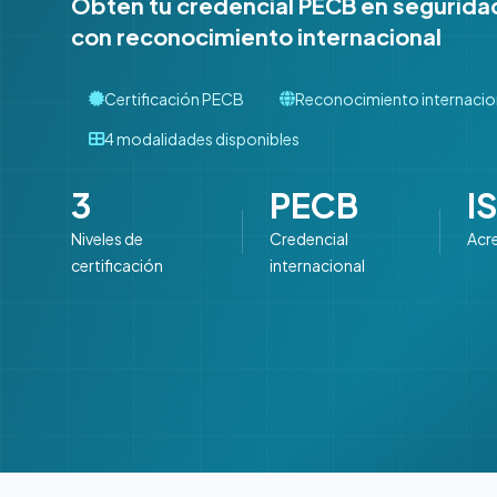
Obtén tu credencial PECB en seguridad
con reconocimiento internacional
Certificación PECB
Reconocimiento internacio
4 modalidades disponibles
3
PECB
I
Niveles de
Credencial
Acr
certificación
internacional