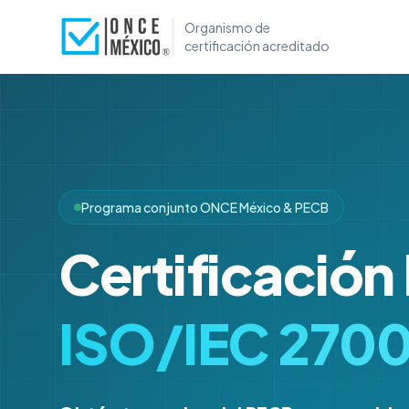
Organismo de
certificación acreditado
Programa conjunto ONCE México & PECB
Certificación 
ISO/IEC 270