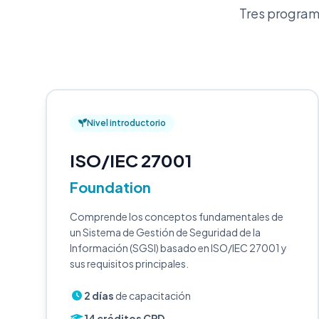
Tres programa
Nivel introductorio
ISO/IEC 27001
Foundation
Comprende los conceptos fundamentales de
un Sistema de Gestión de Seguridad de la
Información (SGSI) basado en ISO/IEC 27001 y
sus requisitos principales.
2 días
de capacitación
14 créditos CPD