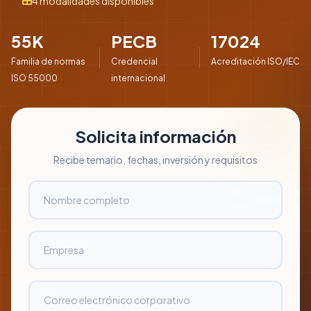
4 modalidades disponibles
55K
PECB
17024
Familia de normas
Credencial
Acreditación ISO/IEC
ISO 55000
internacional
Solicita información
Recibe temario, fechas, inversión y requisitos