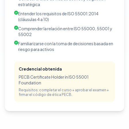
estratégica
Entender los requisitos de ISO 55001:2014
(cláusulas 4 a 10)
Comprender la relación entre ISO 55000, 55001 y
55002
Familiarizarse con la toma de decisiones basada en
riesgo para activos
Credencial obtenida
PECB Certificate Holder in ISO 55001
Foundation
Requisitos: completar el curso + aprobar el examen +
firmar el código de ética PECB.