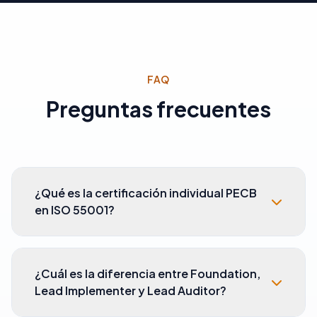
FAQ
Preguntas frecuentes
¿Qué es la certificación individual PECB
en ISO 55001?
Es una credencial profesional emitida por PECB
que demuestra tus competencias en gestión
¿Cuál es la diferencia entre Foundation,
de activos conforme a ISO 55001. ONCE
Lead Implementer y Lead Auditor?
México, como socio autorizado de PECB,
imparte los cursos y facilita el proceso de