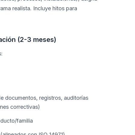
ma realista. Incluye hitos para
ación (2-3 meses)
s:
de documentos, registros, auditorías
nes correctivas)
ducto/familia
 (alineados con ISO 14971)