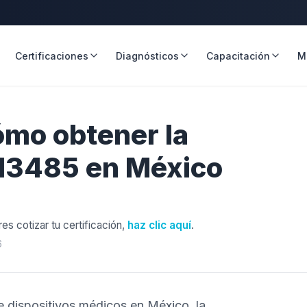
Certificaciones
Diagnósticos
Capacitación
M
ómo obtener la
O 13485 en México
res cotizar tu certificación,
haz clic aquí
.
6
ye dispositivos médicos en México, la