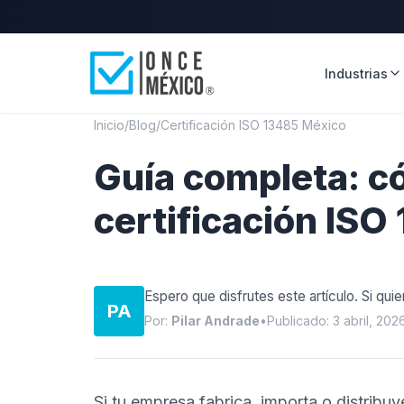
Industrias
Inicio
/
Blog
/
Certificación ISO 13485 México
Guía completa: c
certificación IS
Espero que disfrutes este artículo. Si quie
PA
Por:
Pilar Andrade
•
Publicado: 3 abril, 202
Si tu empresa fabrica, importa o distribu