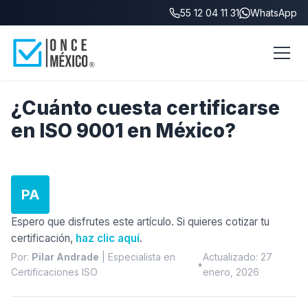
55 12 04 11 31
WhatsApp
Blog
/
¿Cuánto cuesta certificarse en ISO 9001?
¿Cuánto cuesta certificarse
en ISO 9001 en México?
PA
Espero que disfrutes este artículo. Si quieres cotizar tu
certificación,
haz clic aquí
.
Por:
Pilar Andrade
| Especialista en
Actualizado: 27
•
Certificaciones ISO
enero, 2026