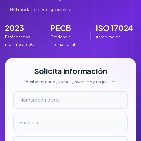
4 modalidades disponibles
2023
PECB
ISO 17024
Estándar más
Credencial
Acreditación
reciente de ISO
internacional
Solicita información
Recibe temario, fechas, inversión y requisitos