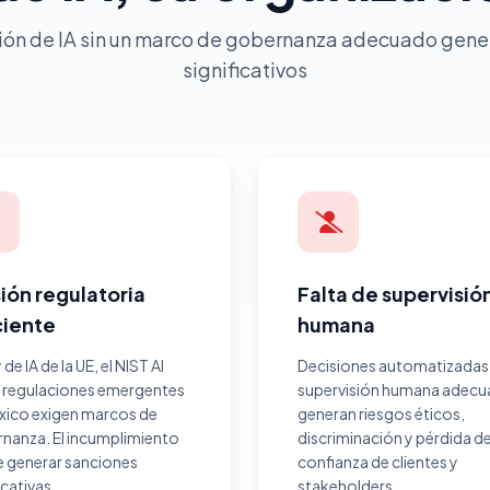
ón de IA sin un marco de gobernanza adecuado gene
significativos
ión regulatoria
Falta de supervisió
ciente
humana
 de IA de la UE, el NIST AI
Decisiones automatizadas 
 regulaciones emergentes
supervisión humana adecu
xico exigen marcos de
generan riesgos éticos,
nanza. El incumplimiento
discriminación y pérdida d
 generar sanciones
confianza de clientes y
icativas.
stakeholders.