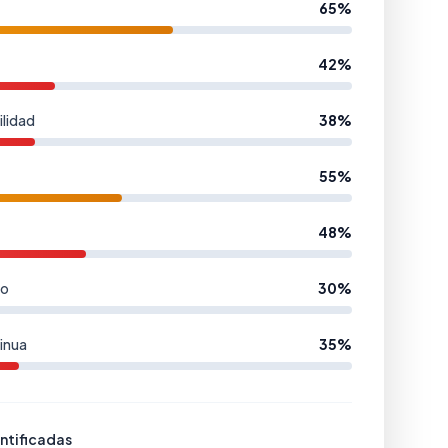
65%
42%
ilidad
38%
55%
48%
io
30%
inua
35%
entificadas