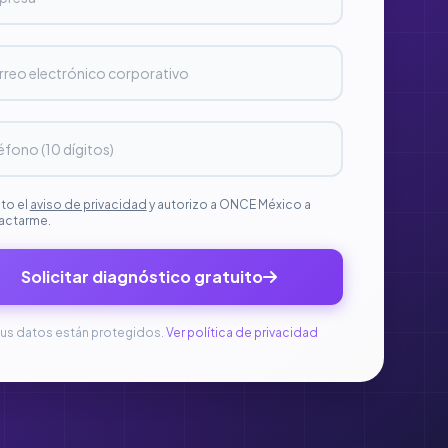
to el
aviso de privacidad
y autorizo a ONCE México a
actarme.
Solicitar diagnóstico gratuito
us datos están protegidos.
Ver política de privacidad