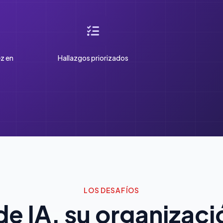
z en
Hallazgos priorizados
LOS DESAFÍOS
e IA, su organizac