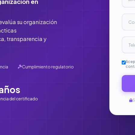
ganización en
evalúa su organización
ácticas
ca, transparencia y
Acep
ncia
Cumplimiento regulatorio
cont
 años
ncia del certificado
S