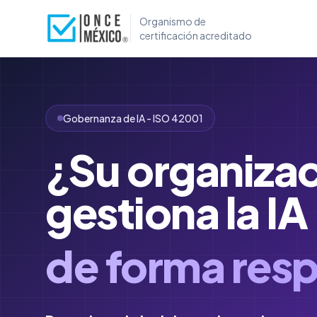
Organismo de
certificación acreditado
Gobernanza de IA - ISO 42001
¿Su organiza
gestiona la IA
de forma res