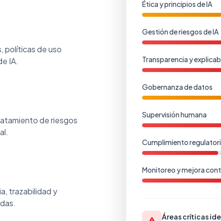
Ética y principios de IA
Gestión de riesgos de IA
, políticas de uso
Transparencia y explicab
e IA.
Gobernanza de datos
Supervisión humana
tratamiento de riesgos
al.
Cumplimiento regulator
Monitoreo y mejora cont
, trazabilidad y
adas.
Áreas críticas id