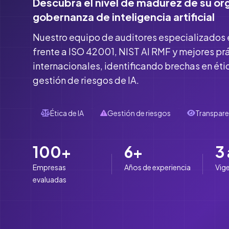
Descubra el nivel de madurez de su or
gobernanza de inteligencia artificial
Nuestro equipo de auditores especializados 
frente a ISO 42001, NIST AI RMF y mejores pr
internacionales, identificando brechas en éti
gestión de riesgos de IA.
Ética de IA
Gestión de riesgos
Transpare
100+
6+
3
Empresas
Años de experiencia
Vige
evaluadas