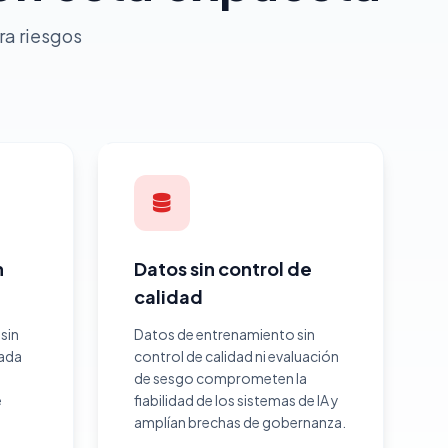
ra riesgos
n
Datos sin control de
calidad
sin
Datos de entrenamiento sin
ada
control de calidad ni evaluación
de sesgo comprometen la
e
fiabilidad de los sistemas de IA y
amplían brechas de gobernanza.