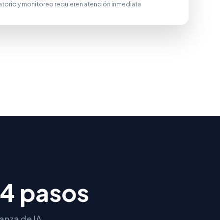
torio y monitoreo requieren atención inmediata
 4 pasos
anza de IA