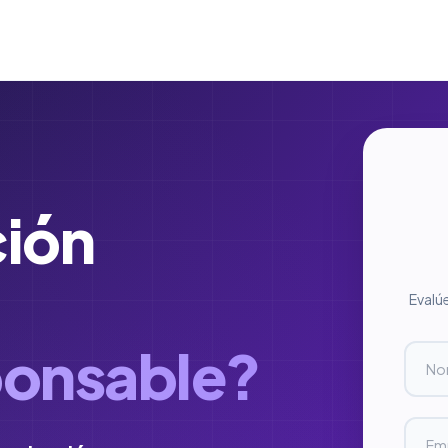
ción
Evalú
ponsable?