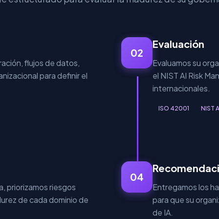
Evaluación
02
ción, flujos de datos,
Evaluamos su organ
nizacional para definir el
el NIST AI Risk M
internacionales.
ISO 42001
NIST 
Recomendac
04
, priorizamos riesgos
Entregamos los hal
durez de cada dominio de
para que su organ
de IA.