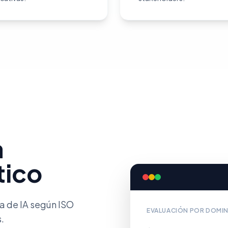
a
tico
a de IA según ISO
EVALUACIÓN POR DOMI
.