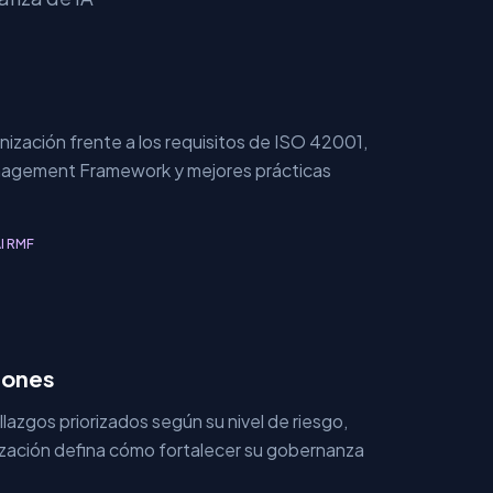
ización frente a los requisitos de ISO 42001,
anagement Framework y mejores prácticas
AI RMF
iones
lazgos priorizados según su nivel de riesgo,
ización defina cómo fortalecer su gobernanza