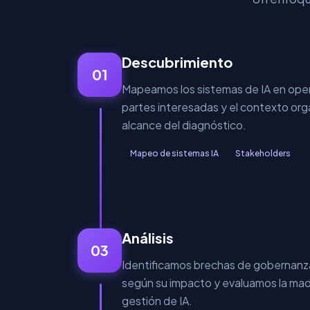
Descubrimiento
01
Mapeamos los sistemas de IA en opera
partes interesadas y el contexto orga
alcance del diagnóstico.
Mapeo de sistemas IA
Stakeholders
Análisis
03
Identificamos brechas de gobernanza
según su impacto y evaluamos la ma
gestión de IA.