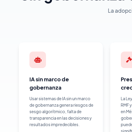
La adopci
IA sin marco de
Pres
gobernanza
cre
Usar sistemas de IA sin un marco
La Ley
de gobernanza genera riesgos de
RMF y
sesgo algorítmico, falta de
en Mé
transparencia en las decisiones y
gober
resultados impredecibles.
puede
signif