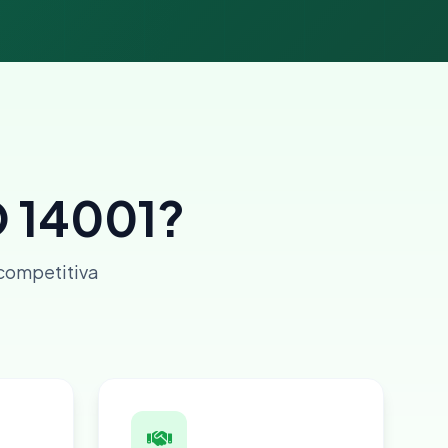
O 14001?
 competitiva