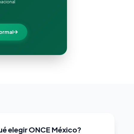
nacional
formal
ué elegir ONCE México?