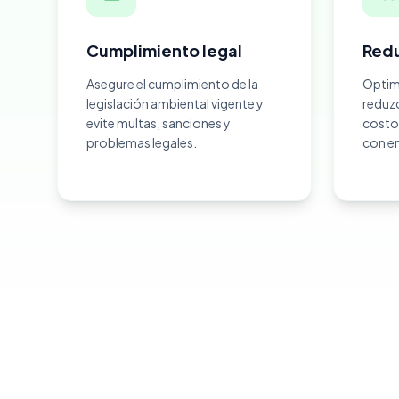
Cumplimiento legal
Redu
Asegure el cumplimiento de la
Optimi
legislación ambiental vigente y
reduz
evite multas, sanciones y
costo
problemas legales.
con en