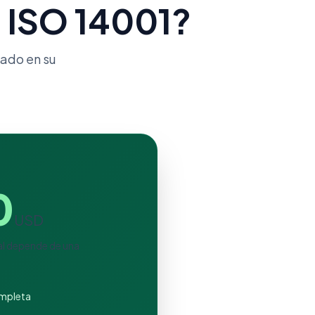
n ISO 14001?
ado en su
0
USD
nal depende de una
ompleta