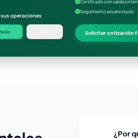
Certificado con validez inter
Seguimiento anual incluido
 sus operaciones
Medio
Alto
Solicitar cotización 
ntales
¿Por q