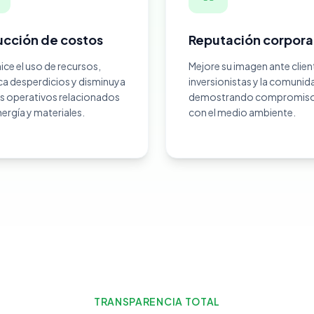
cción de costos
Reputación corpora
ce el uso de recursos,
Mejore su imagen ante clien
ca desperdicios y disminuya
inversionistas y la comunid
s operativos relacionados
demostrando compromiso 
ergía y materiales.
con el medio ambiente.
TRANSPARENCIA TOTAL