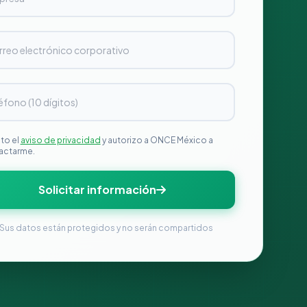
to el
aviso de privacidad
y autorizo a ONCE México a
actarme.
Solicitar información
Sus datos están protegidos y no serán compartidos