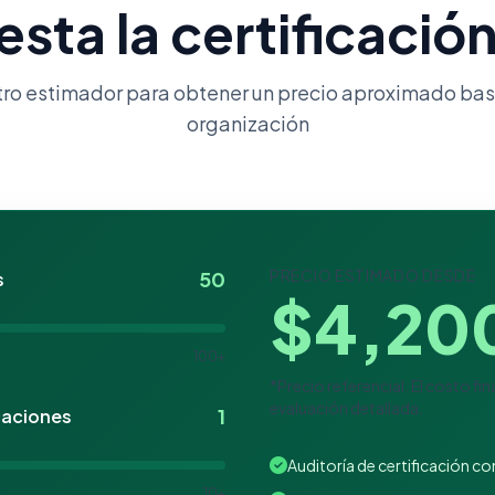
sta la certificació
tro estimador para obtener un precio aproximado bas
organización
PRECIO ESTIMADO DESDE
50
s
$
4,20
100+
*Precio referencial. El costo fi
evaluación detallada.
1
caciones
Auditoría de certificación c
10+