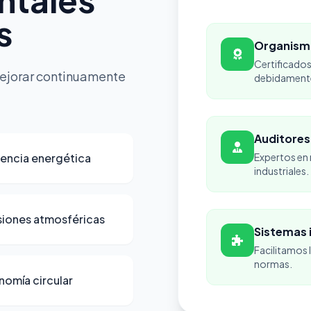
s
Organism
Certificados
 mejorar continuamente
debidamente
Auditores
iencia energética
Expertos en 
industriales.
siones atmosféricas
Sistemas 
Facilitamos 
normas.
nomía circular