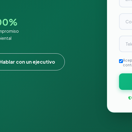
00%
mpromiso
iental
Acep
Hablar con un ejecutivo
cont