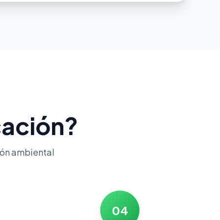
cación?
tión ambiental
04