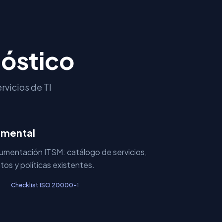
nóstico
rvicios de TI
umental
umentación ITSM: catálogo de servicios,
os y políticas existentes.
Checklist ISO 20000-1