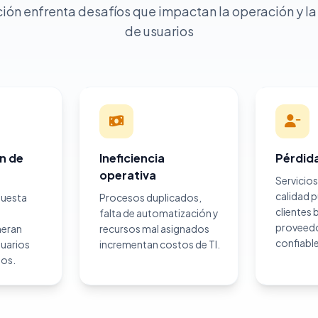
ión enfrenta desafíos que impactan la operación y la
de usuarios
n de
Ineficiencia
Pérdida
operativa
Servicios
calidad 
puesta
Procesos duplicados,
clientes
falta de automatización y
proveed
neran
recursos mal asignados
confiable
suarios
incrementan costos de TI.
nos.