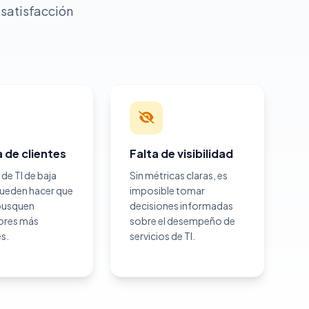
 satisfacción
 de clientes
Falta de visibilidad
 de TI de baja
Sin métricas claras, es
pueden hacer que
imposible tomar
 busquen
decisiones informadas
ores más
sobre el desempeño de
s.
servicios de TI.