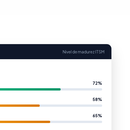
Nivel de madurez ITSM
72%
58%
65%