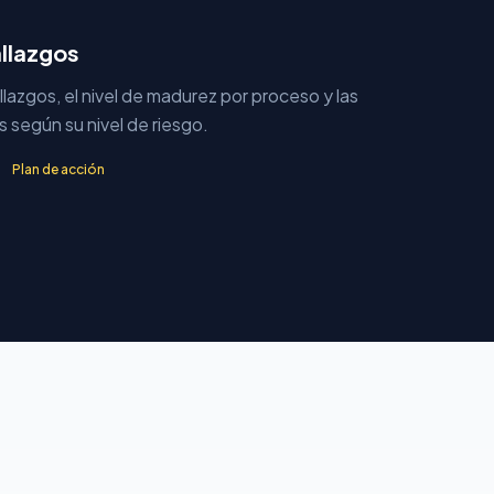
llazgos
lazgos, el nivel de madurez por proceso y las
s según su nivel de riesgo.
Plan de acción