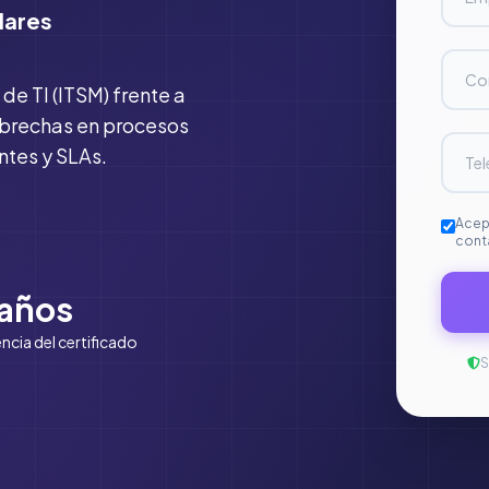
dares
de TI (ITSM) frente a
 brechas en procesos
ntes y SLAs.
Acep
cont
 años
ncia del certificado
S