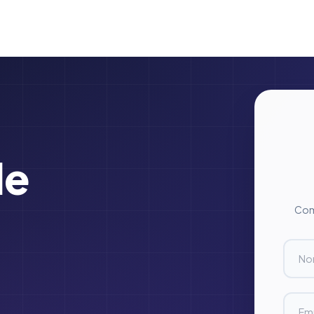
de
Comp