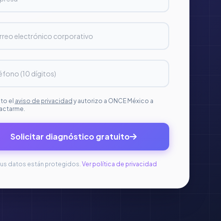
to el
aviso de privacidad
y autorizo a ONCE México a
actarme.
Solicitar diagnóstico gratuito
us datos están protegidos.
Ver política de privacidad