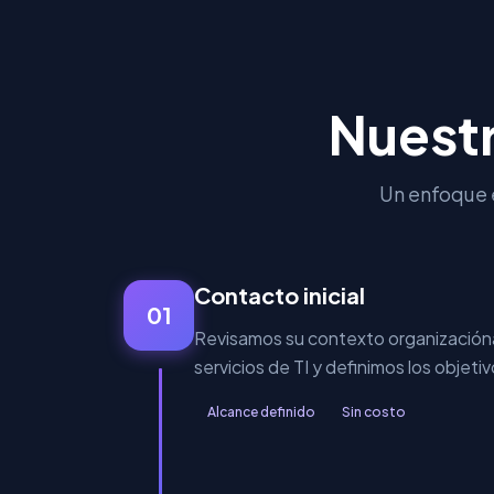
Nuestr
Un enfoque e
Contacto inicial
01
Revisamos su contexto organizaciónal
servicios de TI y definimos los objeti
Alcance definido
Sin costo