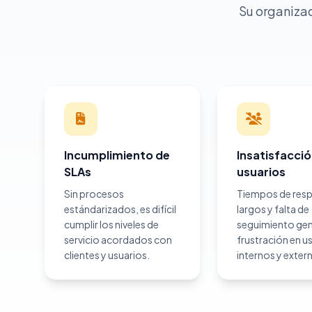
Su organizac
Incumplimiento de
Insatisfacció
SLAs
usuarios
Sin procesos
Tiempos de res
estándarizados, es difícil
largos y falta de
cumplir los niveles de
seguimiento ge
servicio acordados con
frustración en u
clientes y usuarios.
internos y exter