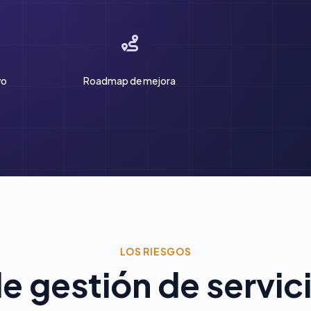
vo
Roadmap de mejora
LOS RIESGOS
de gestión de servic