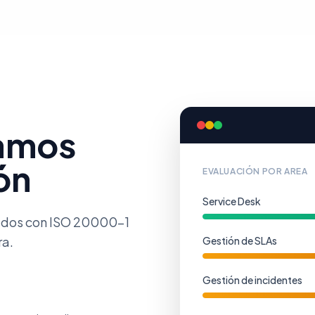
uamos
ón
EVALUACIÓN POR AREA
Service Desk
eados con ISO 20000-1
ra.
Gestión de SLAs
Gestión de incidentes