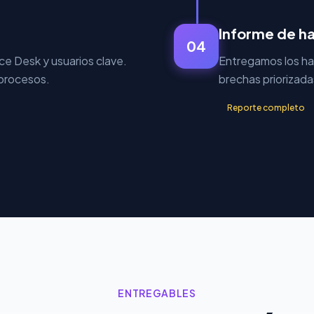
Informe de ha
04
ice Desk y usuarios clave.
Entregamos los hal
 procesos.
brechas priorizada
Reporte completo
ENTREGABLES