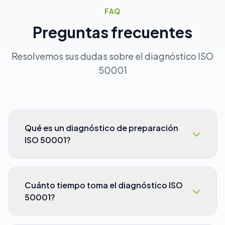
FAQ
Preguntas frecuentes
Resolvemos sus dudas sobre el diagnóstico ISO
50001
Qué es un diagnóstico de preparación
ISO 50001?
Es una evaluación profesional que analiza el
estado actual de su Sistema de Gestión de la
Cuánto tiempo toma el diagnóstico ISO
Energía (SGEn) frente a los requisitos de la
50001?
norma ISO 50001, identificando brechas en
desempeño energético, línea base, indicadores
El diagnóstico típicamente toma entre 3 y 5
y oportunidades de mejora antes de la auditoría