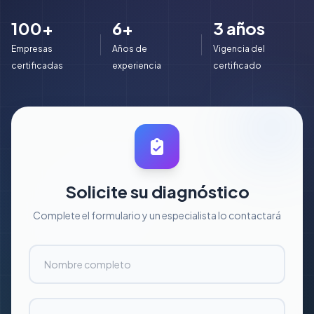
100+
6+
3 años
Empresas
Años de
Vigencia del
certificadas
experiencia
certificado
Solicite su diagnóstico
Complete el formulario y un especialista lo contactará