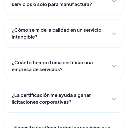
servicios o solo para manufactura?
ISO 9001 es completamente aplicable a
empresas de servicios. De hecho, un porcentaje
¿Cómo se mide la calidad en un servicio
significativo de las certificaciones ISO 9001 a
intangible?
nivel mundial corresponden a empresas de
servicios. La norma se adapta a cualquier tipo de
ISO 9001 establece mecanismos para medir la
servicio: profesional, financiero, logístico, de
calidad del servicio: encuestas de satisfacción,
limpieza, de seguridad, entre otros.
¿Cuánto tiempo toma certificar una
indicadores de desempeño (tiempos de
empresa de servicios?
respuesta, tasas de error, cumplimiento de SLAs),
análisis de quejas y retroalimentación del cliente.
El proceso típicamente toma entre 3 y 5 meses,
Estos datos objetivos permiten gestionar y
dependiendo del tamaño de la empresa, la
mejorar la calidad del servicio de manera
¿La certificación me ayuda a ganar
diversidad de servicios que ofrece y el nivel de
sistemática.
licitaciones corporativas?
documentación y estandarización existente.
Empresas con procesos ya definidos pueden
Sí. Muchas empresas corporativas y entidades
certificarse en menos tiempo.
gubernamentales incluyen la certificación ISO
¿Necesito certificar todos los servicios que