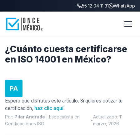
55 12 04 11 31
WhatsApp
Blog
/
¿Cuánto cuesta certificarse en ISO 14001?
¿Cuánto cuesta certificarse
en ISO 14001 en México?
PA
Espero que disfrutes este artículo. Si quieres cotizar tu
certificación,
haz clic aquí
.
Por:
Pilar Andrade
| Especialista en
Actualizado: 11
•
Certificaciones ISO
marzo, 2026