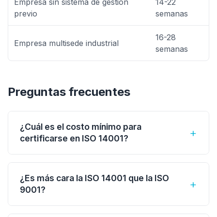
Empresa sin sistema de gestión
14-22
previo
semanas
16-28
Empresa multisede industrial
semanas
Preguntas frecuentes
¿Cuál es el costo mínimo para
+
certificarse en ISO 14001?
Para una empresa pequeña con bajo impacto
ambiental y una sola sede, el costo mínimo
¿Es más cara la ISO 14001 que la ISO
+
inicia alrededor de $80,000 a $120,000 MXN,
9001?
dependiendo del organismo certificador y los
Generalmente sí, porque la auditoría ambiental
días de auditoría necesarios.