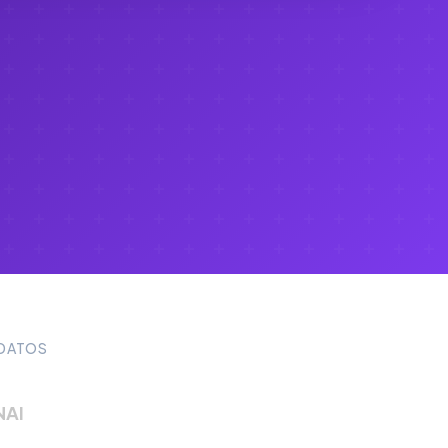
 DATOS
NAI