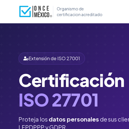
Organismo de
certificacion acreditado
Extensión de ISO 27001
Certificación
ISO 27701
Proteja los
datos personales
de sus cli
LFPDPPP y GDPR.