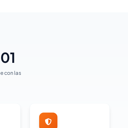
701
e con las