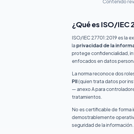
Contenido rev
¿Qué es ISO/IEC 
ISO/IEC 27701:2019 es la ex
la
privacidad de la infor
protege confidencialidad, in
enfocados en datos person
La norma reconoce dos roles
PII
(quien trata datos por in
— anexo A para controladore
tratamientos.
No es certificable de forma
demostrablemente operativo. 
seguridad de la información.