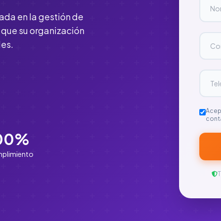
ada en la gestión de
s que su organización
les.
Acep
cont
00%
plimiento
T