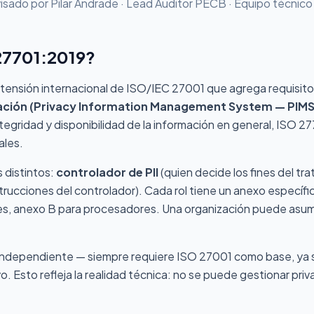
isado por Pilar Andrade · Lead Auditor PECB · Equipo técni
27701:2019?
tensión internacional de ISO/IEC 27001 que agrega requisito
mación (Privacy Information Management System — PIMS
tegridad y disponibilidad de la información en general, ISO 2
ales.
 distintos:
controlador de PII
(quien decide los fines del tr
strucciones del controlador). Cada rol tiene un anexo específ
s, anexo B para procesadores. Una organización puede asumi
 independiente — siempre requiere ISO 27001 como base, ya s
Esto refleja la realidad técnica: no se puede gestionar priv