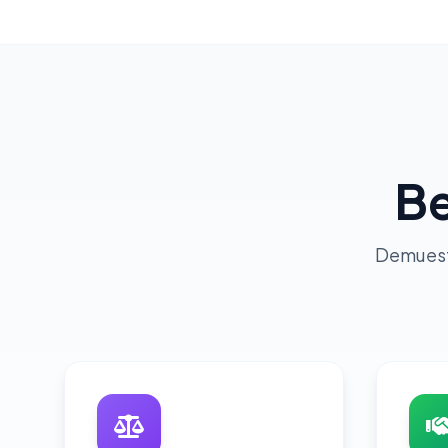
Be
Demuestr