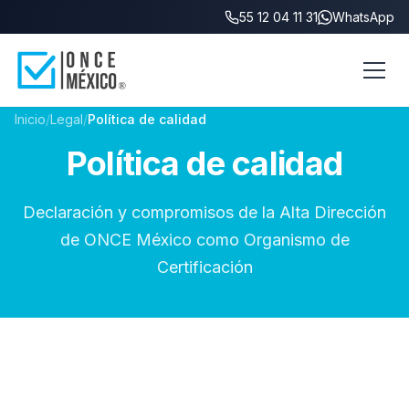
55 12 04 11 31
WhatsApp
Inicio
/
Legal
/
Política de calidad
Política de calidad
Declaración y compromisos de la Alta Dirección
de ONCE México como Organismo de
Certificación