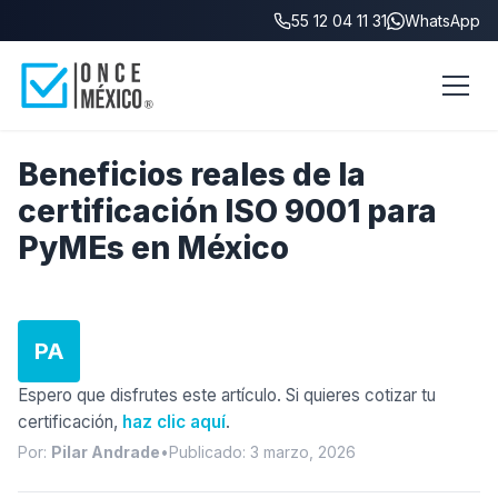
55 12 04 11 31
WhatsApp
Inicio
/
Blog
/
Beneficios ISO 9001 PyMEs
Beneficios reales de la
certificación ISO 9001 para
PyMEs en México
PA
Espero que disfrutes este artículo. Si quieres cotizar tu
certificación,
haz clic aquí
.
Por:
Pilar Andrade
•
Publicado: 3 marzo, 2026