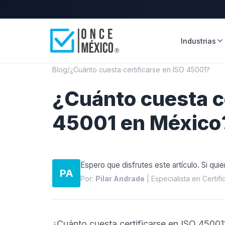
Industrias
Blog
/
¿Cuánto cuesta certificarse en ISO 45001?
¿Cuánto cuesta ce
45001 en México
Espero que disfrutes este artículo. Si quie
PA
Por:
Pilar Andrade
| Especialista en Certif
¿Cuánto cuesta certificarse en ISO 45001