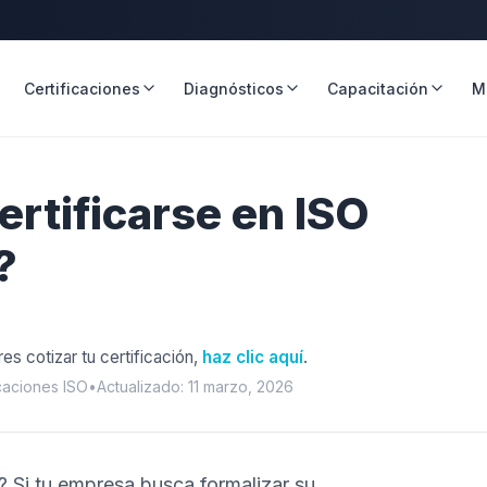
Certificaciones
Diagnósticos
Capacitación
M
rtificarse en ISO
?
res cotizar tu certificación,
haz clic aquí
.
icaciones ISO
•
Actualizado: 11 marzo, 2026
? Si tu empresa busca formalizar su