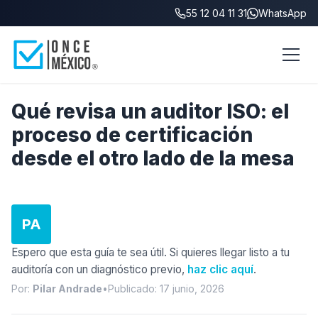
55 12 04 11 31
WhatsApp
Inicio
/
Blog
/
Qué revisa un auditor ISO
Qué revisa un auditor ISO: el
proceso de certificación
desde el otro lado de la mesa
PA
Espero que esta guía te sea útil. Si quieres llegar listo a tu
auditoría con un diagnóstico previo,
haz clic aquí
.
Por:
Pilar Andrade
•
Publicado: 17 junio, 2026