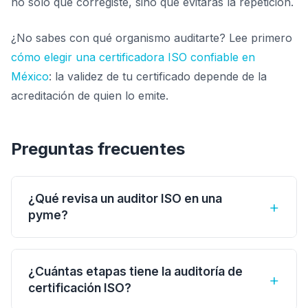
no solo que corregiste, sino que evitarás la repetición.
¿No sabes con qué organismo auditarte? Lee primero
cómo elegir una certificadora ISO confiable en
México
: la validez de tu certificado depende de la
acreditación de quien lo emite.
Preguntas frecuentes
¿Qué revisa un auditor ISO en una
+
pyme?
Lo mismo que en una empresa grande, pero a
escala: que la dirección lidere el sistema, que
¿Cuántas etapas tiene la auditoría de
+
los procesos clave estén definidos y se sigan,
certificación ISO?
que se identifiquen y traten los riesgos, que