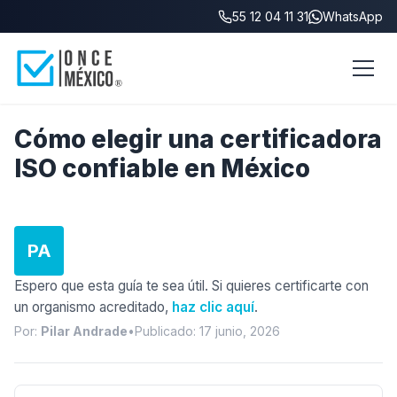
55 12 04 11 31
WhatsApp
Inicio
/
Blog
/
Cómo elegir una certificadora ISO confiable
Cómo elegir una certificadora
ISO confiable en México
PA
Espero que esta guía te sea útil. Si quieres certificarte con
un organismo acreditado,
haz clic aquí
.
Por:
Pilar Andrade
•
Publicado: 17 junio, 2026