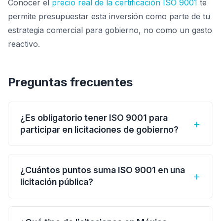
Conocer el
precio real de la certificación ISO 9001
te
permite presupuestar esta inversión como parte de tu
estrategia comercial para gobierno, no como un gasto
reactivo.
Preguntas frecuentes
¿Es obligatorio tener ISO 9001 para
+
participar en licitaciones de gobierno?
No es obligatorio en todas las licitaciones, pero
muchas convocatorias la incluyen como
¿Cuántos puntos suma ISO 9001 en una
+
requisito de participación o como criterio de
licitación pública?
evaluación que suma puntos. Depende de cada
Varía según la convocatoria. Típicamente
dependencia y de cómo redacten las bases. En
aporta entre 3 y 10 puntos dentro del rubro de