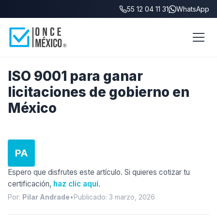
55 12 04 11 31
WhatsApp
Inicio
/
Blog
/
ISO 9001 y licitaciones de gobierno
ISO 9001 para ganar
licitaciones de gobierno en
México
PA
Espero que disfrutes este artículo. Si quieres cotizar tu
certificación,
haz clic aquí
.
Por:
Pilar Andrade
•
Publicado: 3 marzo, 2026