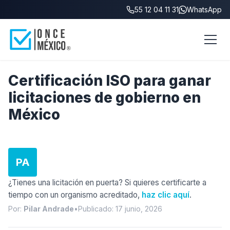
55 12 04 11 31
WhatsApp
Inicio
/
Blog
/
Certificación ISO para licitaciones de gobierno
Certificación ISO para ganar
licitaciones de gobierno en
México
PA
¿Tienes una licitación en puerta? Si quieres certificarte a
tiempo con un organismo acreditado,
haz clic aquí
.
Por:
Pilar Andrade
•
Publicado: 17 junio, 2026